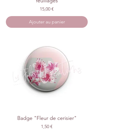
feuillages
Prix
15,00 €
Ajouter au panier
Badge "Fleur de cerisier"
Prix
1,50 €