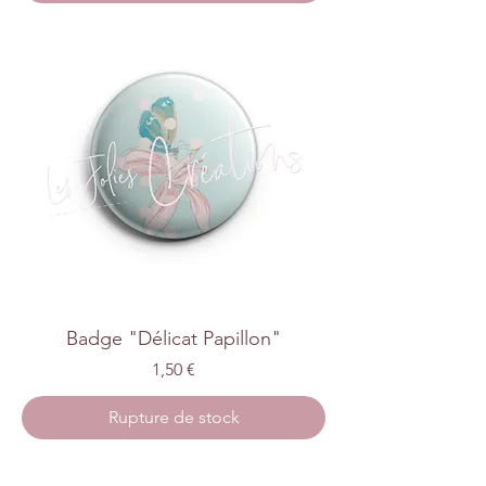
Badge "Délicat Papillon"
Prix
1,50 €
Rupture de stock