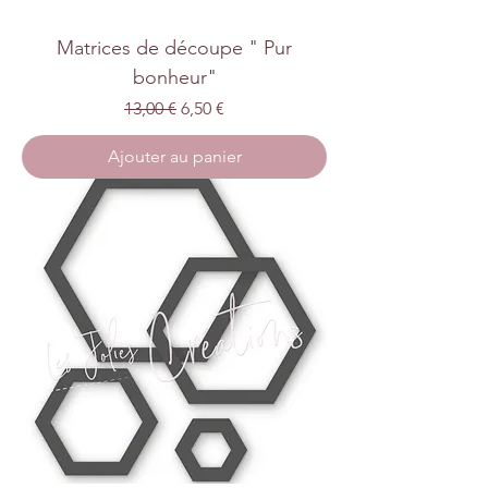
Matrices de découpe " Pur
bonheur"
Prix original
Prix promotionnel
13,00 €
6,50 €
Ajouter au panier