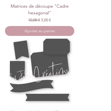
Matrices de découpe "Cadre
hexagonal"
Prix original
Prix promotionnel
10,00 €
5,00 €
Ajouter au panier