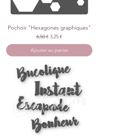
Pochoir "Hexagones graphiques"
Prix original
Prix promotionnel
6,50 €
3,25 €
Ajouter au panier