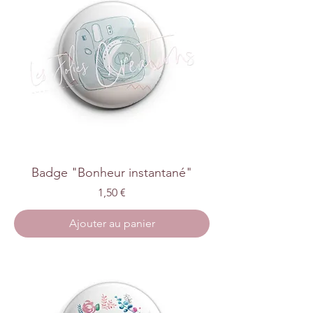
Badge "Bonheur instantané"
Prix
1,50 €
Ajouter au panier