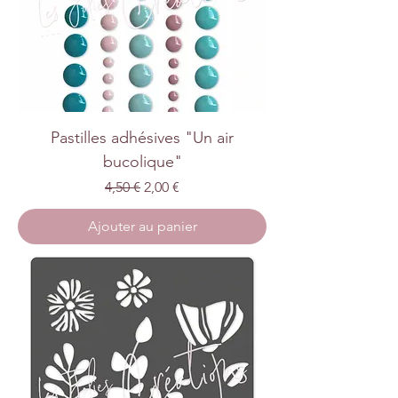
Pastilles adhésives "Un air
bucolique"
Prix original
Prix promotionnel
4,50 €
2,00 €
Ajouter au panier