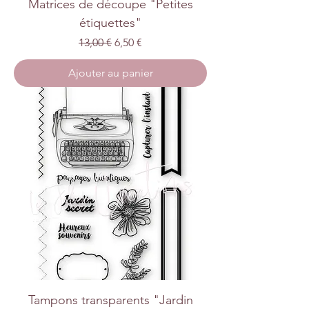
Matrices de découpe "Petites
étiquettes"
Prix original
Prix promotionnel
13,00 €
6,50 €
Ajouter au panier
Tampons transparents "Jardin