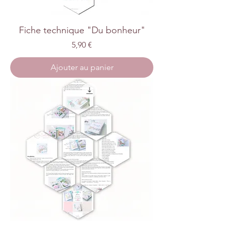
Fiche technique "Du bonheur"
Prix
5,90 €
Ajouter au panier