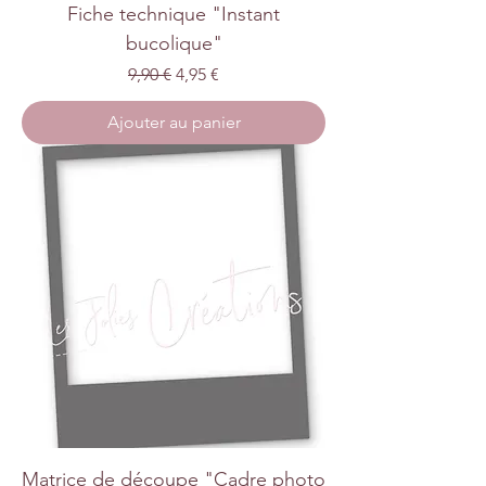
Fiche technique "Instant
bucolique"
Prix original
Prix promotionnel
9,90 €
4,95 €
Ajouter au panier
Matrice de découpe "Cadre photo