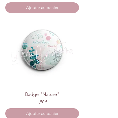
Ajouter au panier
Badge "Nature"
Prix
1,50 €
Ajouter au panier