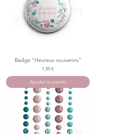
Badge "Heureux souvenirs"
Prix
1,50 €
Ajouter au panier