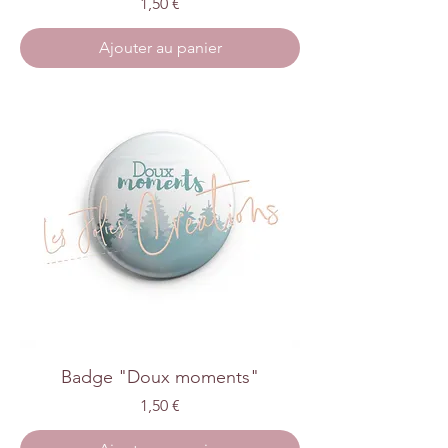
Prix
1,50 €
Ajouter au panier
Badge "Doux moments"
Prix
1,50 €