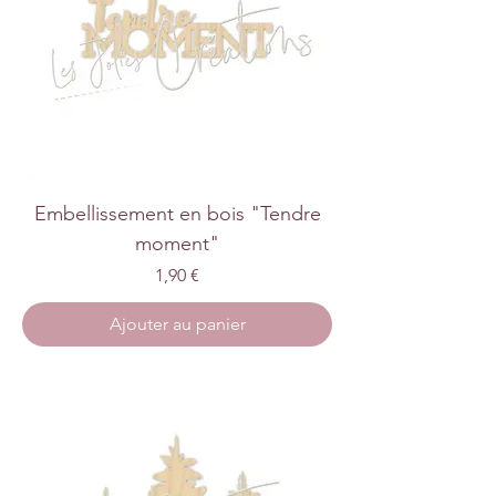
Embellissement en bois "Tendre
moment"
Prix
1,90 €
Ajouter au panier