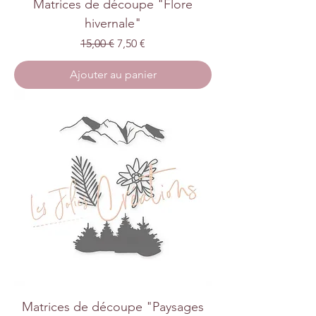
Matrices de découpe "Flore
hivernale"
Prix original
Prix promotionnel
15,00 €
7,50 €
Ajouter au panier
Matrices de découpe "Paysages