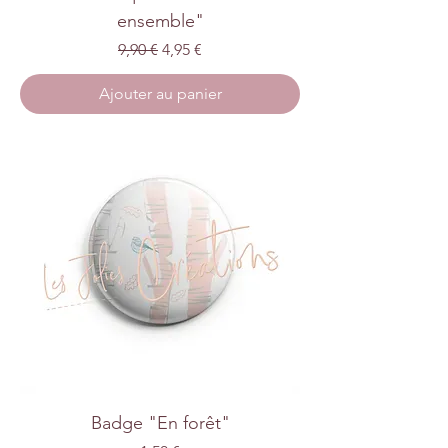
ensemble"
Prix original
Prix promotionnel
9,90 €
4,95 €
Ajouter au panier
Badge "En forêt"