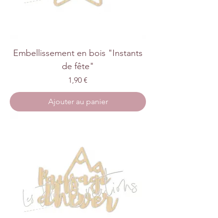
Embellissement en bois "Instants
de fête"
Prix
1,90 €
Ajouter au panier