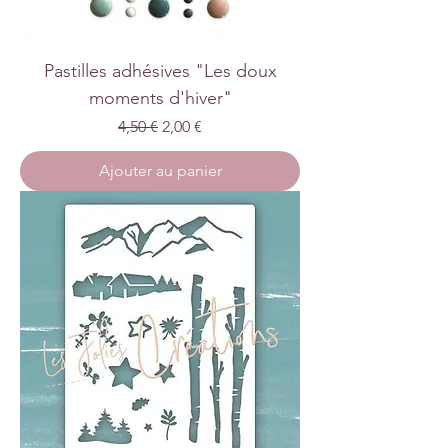
Pastilles adhésives "Les doux
moments d'hiver"
Prix original
Prix promotionnel
4,50 €
2,00 €
Ajouter au panier