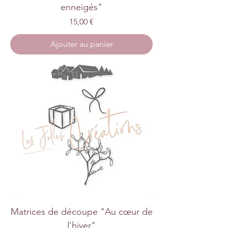
enneigés"
Prix
15,00 €
Ajouter au panier
Matrices de découpe "Au cœur de
l'hiver"