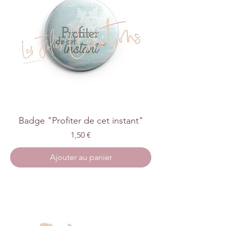
Badge "Profiter de cet instant"
Prix
1,50 €
Ajouter au panier