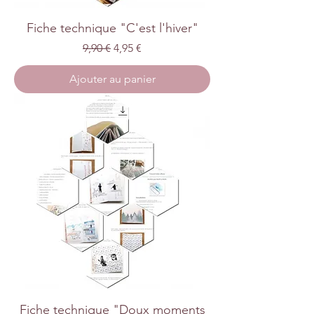
Fiche technique "C'est l'hiver"
Prix original
Prix promotionnel
9,90 €
4,95 €
Ajouter au panier
Fiche technique "Doux moments