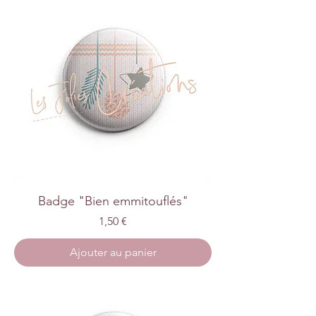
Badge "Bien emmitouflés"
Prix
1,50 €
Ajouter au panier