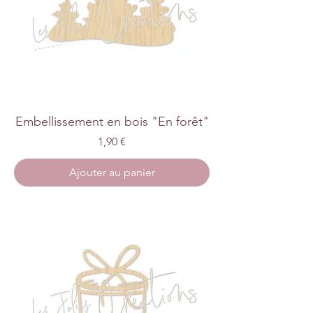
Embellissement en bois "En forêt"
Prix
1,90 €
Ajouter au panier