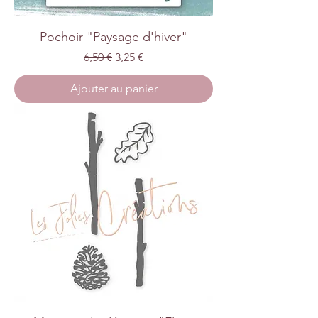
Pochoir "Paysage d'hiver"
Prix original
Prix promotionnel
6,50 €
3,25 €
Ajouter au panier