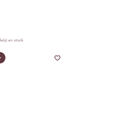
otionnel
cle(s) en stock
r