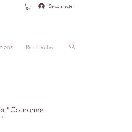
Se connecter
tions
is "Couronne
s"