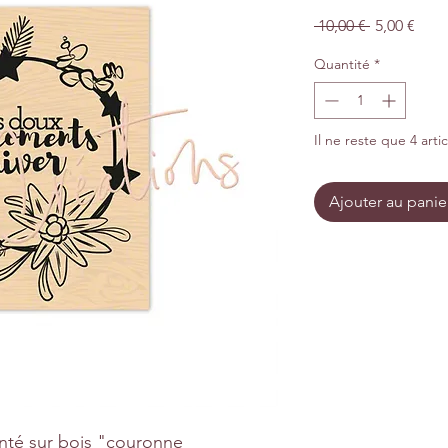
Prix
Prix
 10,00 € 
5,00 €
original
prom
Quantité
*
Il ne reste que 4 arti
Ajouter au panie
té sur bois "couronne