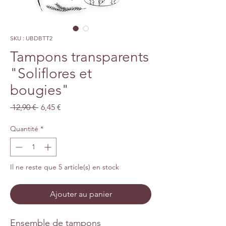
SKU : UBDBTT2
Tampons transparents
"Soliflores et
bougies"
Prix
Prix
 12,90 € 
6,45 €
original
promotionnel
Quantité
*
Il ne reste que 5 article(s) en stock
Ajouter au panier
Ensemble de tampons