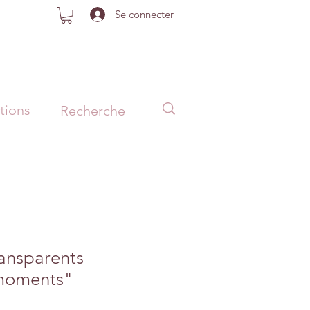
Se connecter
tions
ansparents
moments"