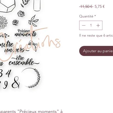
Prix
Prix
 11,50 € 
5,75 €
original
prom
Quantité
*
Il ne reste que 6 arti
Ajouter au panie
sparents "Précieux moments" à