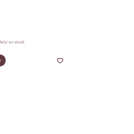
otionnel
cle(s) en stock
r