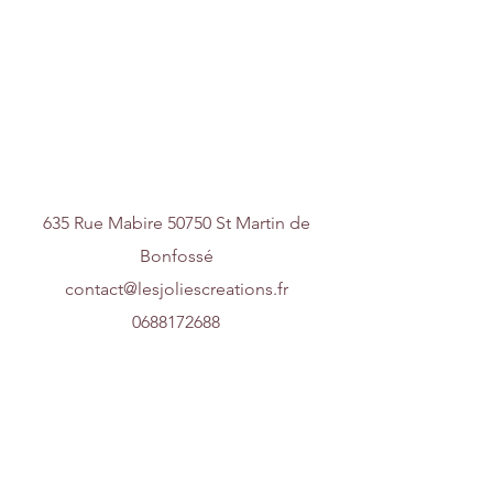
Nous contacter
635 Rue Mabire 50750 St Martin de
Bonfossé
contact@lesjoliescreations.fr
0688172688
Suivez-nous