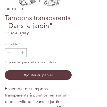
SKU : DIEFTT1
Tampons transparents
"Dans le jardin"
Prix
Prix
 11,50 € 
5,75 €
original
promotionnel
Quantité
*
Il ne reste que 2 article(s) en stock
Ajouter au panier
Ensemble de tampons
transparents à positionner sur un
bloc acrylique "Dans le jardin",