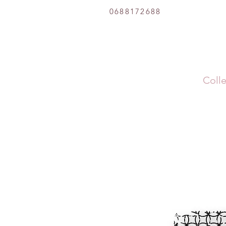
0688172688
Colle