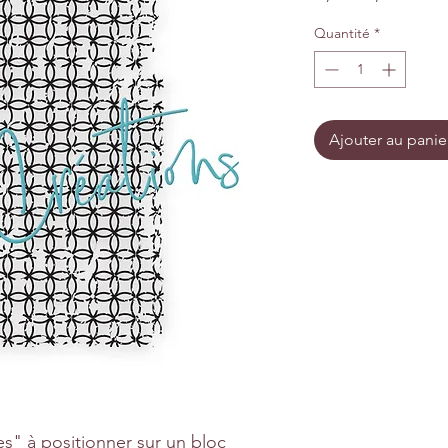
original
promo
Quantité
*
Ajouter au panie
s" à positionner sur un bloc