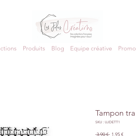
ctions
Produits
Blog
Equipe créative
Promo
Tampon tra
SKU : UJDETT1
Prix
Prix
 3,90 € 
1,95 €