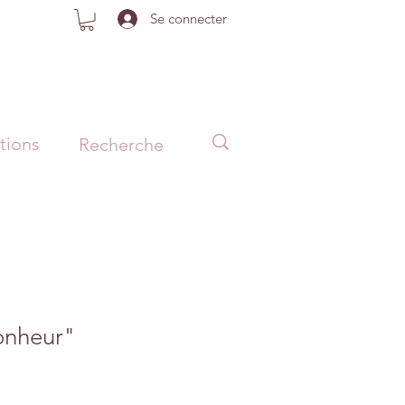
Se connecter
tions
onheur"