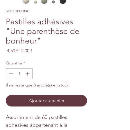
SKU : UPDBPA1
Pastilles adhésives
"Une parenthèse de
bonheur"
Prix
Prix
 4,50 € 
2,00 €
original
promotionnel
Quantité
*
Il ne reste que 8 article(s) en stock
Ajouter au panier
Assortiment de 60 pastilles
adhésives appartenant à la