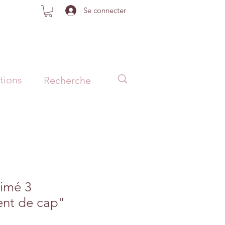
Se connecter
tions
rimé 3
nt de cap"