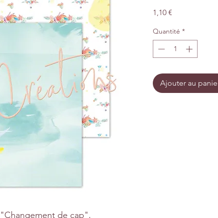
Prix
1,10 €
Quantité
*
Ajouter au panie
o "Changement de cap",