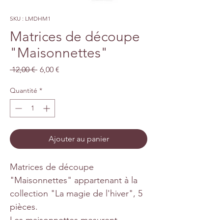
SKU : LMDHM1
Matrices de découpe
"Maisonnettes"
Prix
Prix
 12,00 € 
6,00 €
original
promotionnel
Quantité
*
Ajouter au panier
Matrices de découpe
"Maisonnettes" appartenant à la
collection "La magie de l'hiver", 5
pièces.
Les maisonnettes mesurent