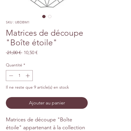
SKU : UBDBM1
Matrices de découpe
"Boîte étoile"
Prix
Prix
 21,00 € 
10,50 €
original
promotionnel
Quantité
*
Il ne reste que 9 article(s) en stock
Ajouter au panier
Matrices de découpe "Boîte
étoile" appartenant à la collection