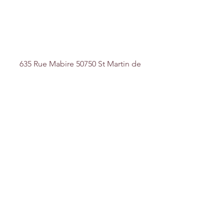
Nous contacter
635 Rue Mabire 50750 St Martin de
Bonfossé
contact@lesjoliescreations.fr
0688172688
Suivez-nous