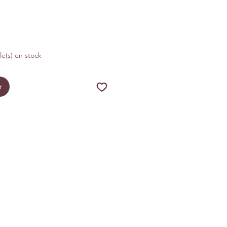
cle(s) en stock
r