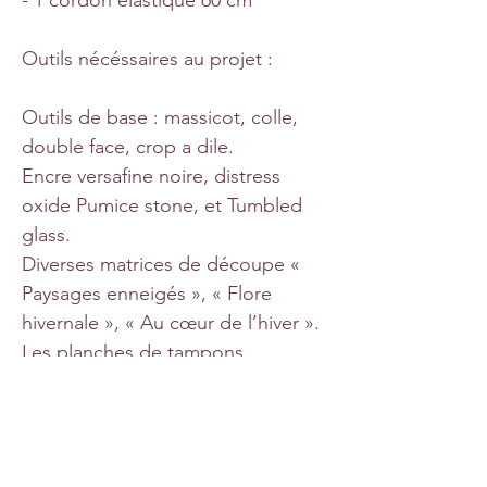
Outils nécéssaires au projet :
Outils de base : massicot, colle,
double face, crop a dile.
Encre versafine noire, distress
oxide Pumice stone, et Tumbled
glass.
Diverses matrices de découpe «
Paysages enneigés », « Flore
hivernale », « Au cœur de l’hiver ».
Les planches de tampons
transparents : tampons
transparents « Des étoiles dans les
yeux », et « Moments à partager ».
Les tampons bois « Petits