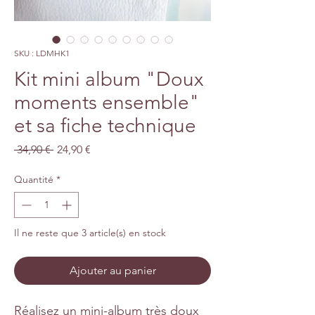
SKU : LDMHK1
Kit mini album "Doux
moments ensemble"
et sa fiche technique
Prix
Prix
 34,90 € 
24,90 €
original
promotionnel
Quantité
*
Il ne reste que 3 article(s) en stock
Ajouter au panier
Réalisez un mini-album très doux