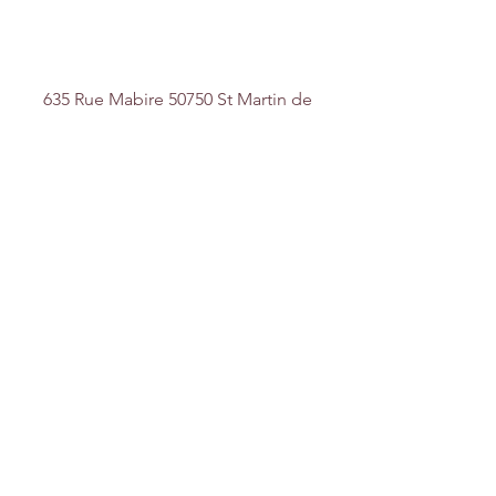
Nous contacter
635 Rue Mabire 50750 St Martin de
Bonfossé
contact@lesjoliescreations.fr
0688172688
Suivez-nous