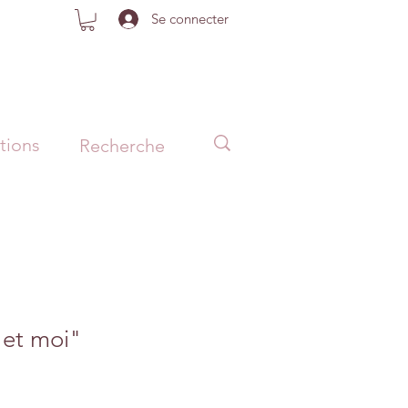
Se connecter
tions
 et moi"