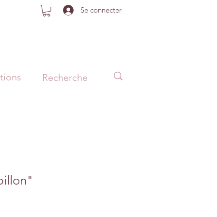
Se connecter
tions
illon"