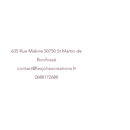
Nous contacter
635 Rue Mabire 50750 St Martin de
Bonfossé
contact@lesjoliescreations.fr
0688172688
Suivez-nous