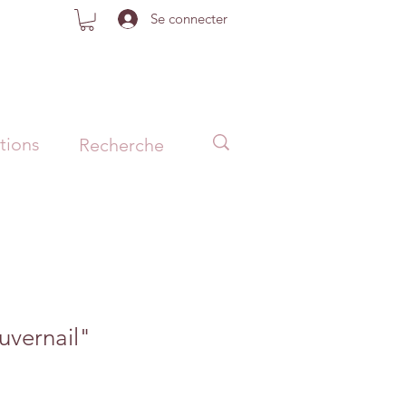
Se connecter
tions
vernail"