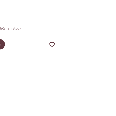
cle(s) en stock
r