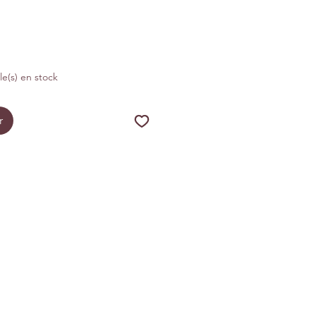
cle(s) en stock
r