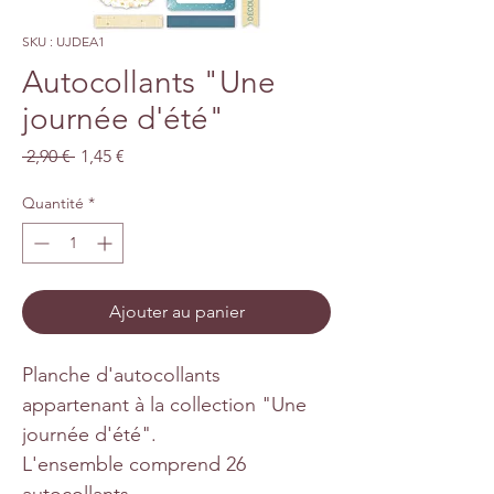
SKU : UJDEA1
Autocollants "Une
journée d'été"
Prix
Prix
 2,90 € 
1,45 €
original
promotionnel
Quantité
*
Ajouter au panier
Planche d'autocollants
appartenant à la collection "Une
journée d'été".
L'ensemble comprend 26
autocollants.