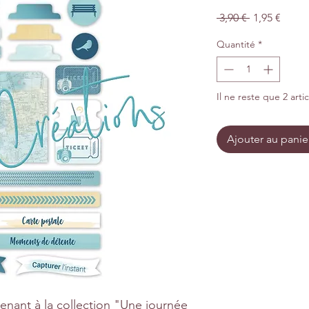
Prix
Prix
 3,90 € 
1,95 €
original
promo
Quantité
*
Il ne reste que 2 arti
Ajouter au panie
enant à la collection "Une journée