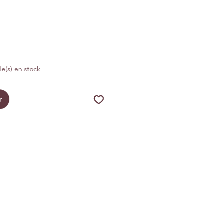
tionnel
cle(s) en stock
r