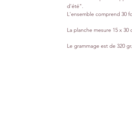
d'été".
L'ensemble comprend 30 f
La planche mesure 15 x 30 
Le grammage est de 320 gr
Nous contacte
635 Rue Mabire 50750 St Martin 
contact@lesjoliescreation
0688172688