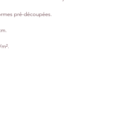
ormes pré-découpées.
cm.
/m².
r
Suivez-nous
de Bonfossé
s.fr
© 2023 par Les Jolies Créations