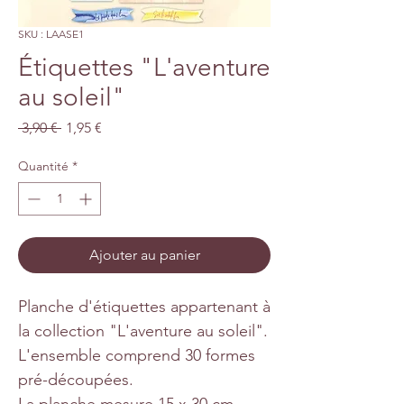
SKU : LAASE1
Étiquettes "L'aventure
au soleil"
Prix
Prix
 3,90 € 
1,95 €
original
promotionnel
Quantité
*
Ajouter au panier
Planche d'étiquettes appartenant à
la collection "L'aventure au soleil".
L'ensemble comprend 30 formes
pré-découpées.
La planche mesure 15 x 30 cm.