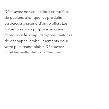
Découvrez nos collections complètes 
de papiers, ainsi que les produits 
associés à chacune d’entre elles. Les 
Jolies Créations propose un grand 
choix pour le scrap : tampons, matrices 
de découpes, embellissements pour 
votre plus grand plaisir. Découvrez 
aussi les réalisations de l’équipe 
créative sur notre blog. Vous y 
trouverez l’inspiration nécessaire et 
verrez nos papiers pour le 
scrapbooking mis en scène dans des 
styles très différents.
Voir tout
Posts récents