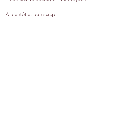
A bientôt et bon scrap!
Cindy
Voir tout
Posts récents