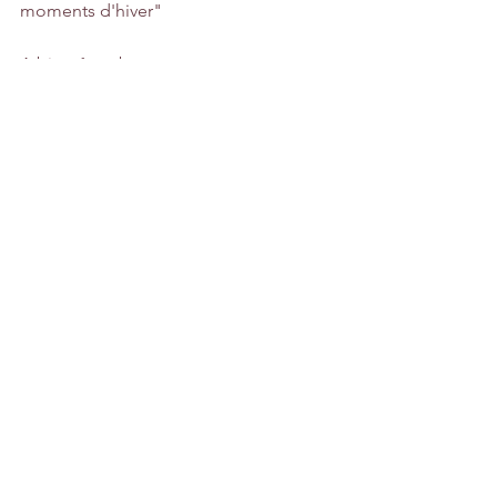
moments d'hiver"
A bientôt et bon scrap,
Cindy 
Voir tout
Posts récents