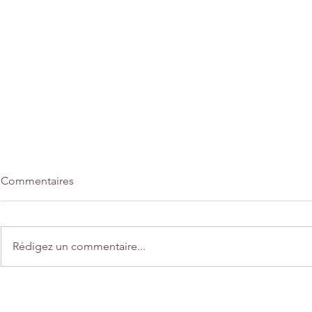
Commentaires
Rédigez un commentaire...
Home déco "Une balade en
Créations "
automne"
automne"