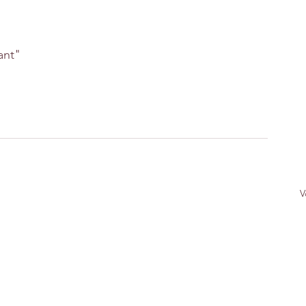
ant"
V