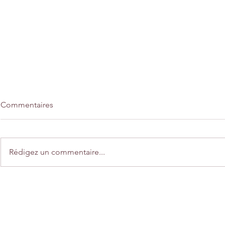
Commentaires
Rédigez un commentaire...
Home déco "Une balade en
Créations "
automne"
automne"