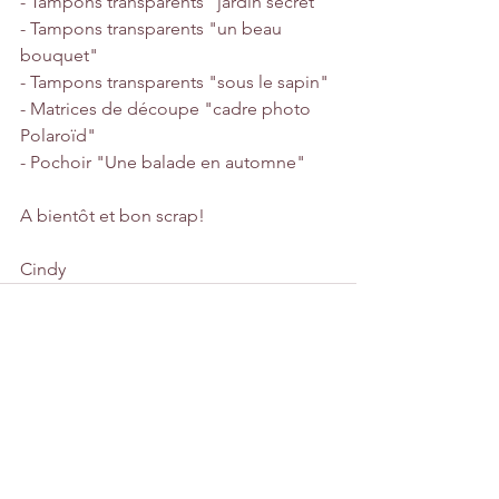
- Tampons transparents "jardin secret"
- Tampons transparents "un beau 
bouquet"
- Tampons transparents "sous le sapin"
- Matrices de découpe "cadre photo 
Polaroïd"
- Pochoir "Une balade en automne" 
A bientôt et bon scrap!
Cindy
Voir tout
Posts récents