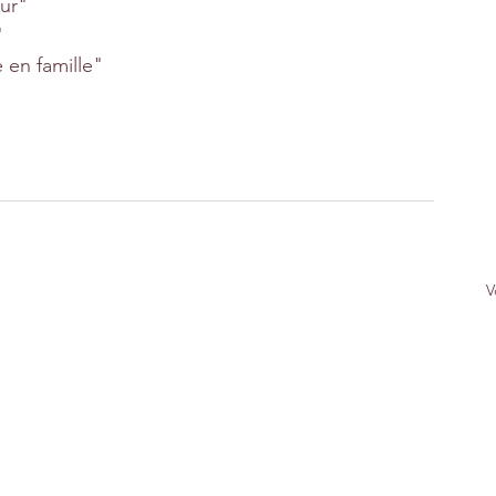
ur"
 
 en famille"
V