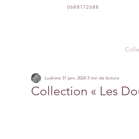
0688172688
Colle
Ludivine
31 janv. 2024
3 min de lecture
Collection « Les D