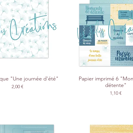
lque "Une journée d'été"
Papier imprimé 6 "Mo
détente"
Prix
2,00 €
Prix
1,10 €