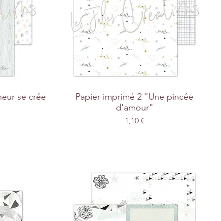
heur se crée
Papier imprimé 2 "Une pincée
d'amour"
Prix
1,10 €