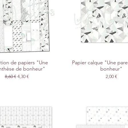
tion de papiers "Une
Papier calque "Une par
nthèse de bonheur"
bonheur"
Prix original
Prix promotionnel
Prix
8,60 €
4,30 €
2,00 €