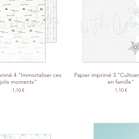
primé 4 "Immortaliser ces
Papier imprimé 3 "Cultive
jolis moments"
en famille"
Prix
Prix
1,10 €
1,10 €