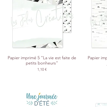
Papier imprimé 5 "La vie est faite de
Papier im
petits bonheurs"
Prix
1,10 €