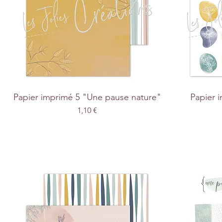
Papier imprimé 5 "Une pause nature"
Papier 
Prix
1,10 €