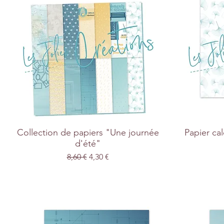
Collection de papiers "Une journée
Papier ca
d'été"
Prix original
Prix promotionnel
8,60 €
4,30 €