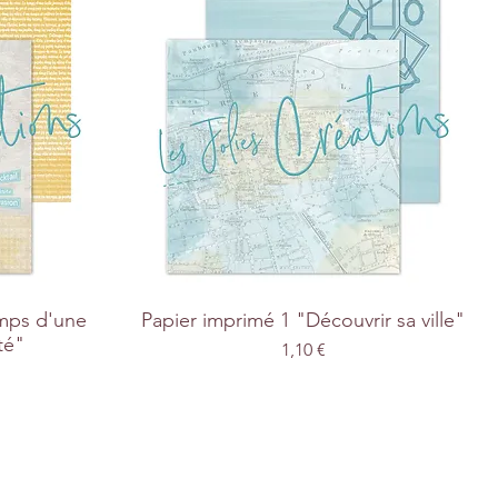
emps d'une
Papier imprimé 1 "Découvrir sa ville"
té"
Prix
1,10 €