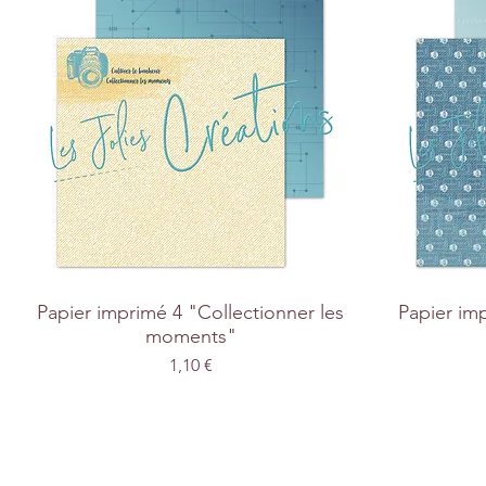
Papier imprimé 4 "Collectionner les
Papier im
moments"
Prix
1,10 €