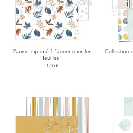
Papier imprimé 1 "Jouer dans les
Collection 
feuilles"
Prix
1,10 €