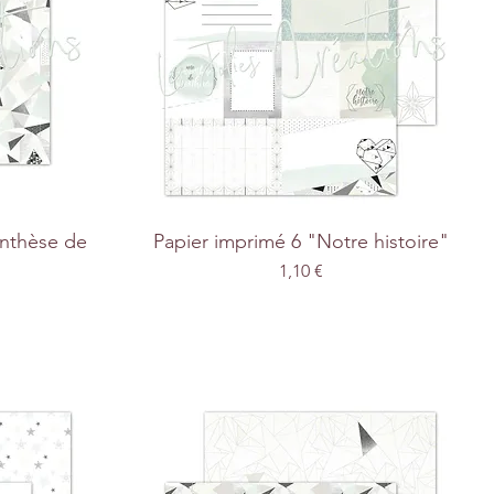
enthèse de
Papier imprimé 6 "Notre histoire"
Prix
1,10 €