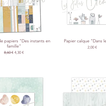
de papiers "Des instants en
Papier calque "Dans le
famille"
Prix
2,00 €
Prix original
Prix promotionnel
8,60 €
4,30 €