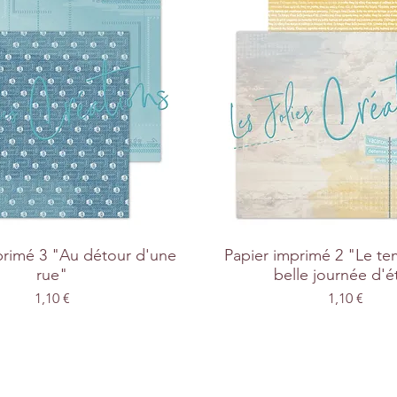
primé 3 "Au détour d'une
Papier imprimé 2 "Le t
rue"
belle journée d'é
Prix
Prix
1,10 €
1,10 €