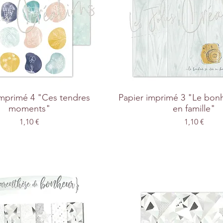
imprimé 4 "Ces tendres
Papier imprimé 3 "Le bon
moments"
en famille"
Prix
Prix
1,10 €
1,10 €