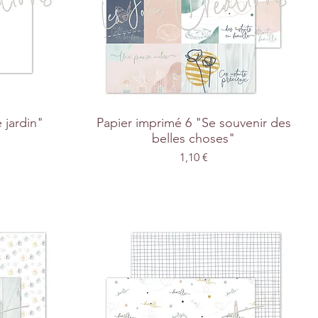
 jardin"
Papier imprimé 6 "Se souvenir des
belles choses"
Prix
1,10 €