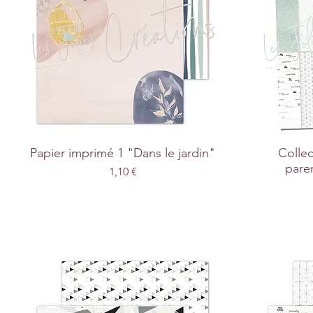
Papier imprimé 1 "Dans le jardin"
Collec
pare
Prix
1,10 €