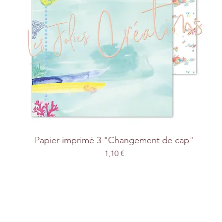
Papier imprimé 3 "Changement de cap"
Prix
1,10 €