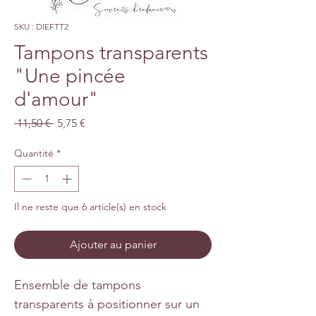
SKU : DIEFTT2
Tampons transparents
"Une pincée
d'amour"
Prix
Prix
 11,50 € 
5,75 €
original
promotionnel
Quantité
*
Il ne reste que 6 article(s) en stock
Ajouter au panier
Ensemble de tampons
transparents à positionner sur un