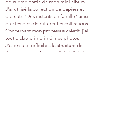
deuxième partie de mon mini-album.
J'ai utilisé la collection de papiers et 
die-cuts "Des instants en famille" ainsi 
que les dies de différentes collections.
Concernant mon processus créatif, j'ai 
tout d'abord imprimé mes photos. 
J'ai ensuite réfléchi à la structure de 
l'album, au combo, puis j'ai réalisé des 
sketchs de page au brouillon, avant de 
me lancer.
Tout au long de mon mini, on retrouve 
: du tulle de fête, des feuillages, de 
petites tâches d'aquarelle gold et de la 
couture.
Pour la structure, j'ai utilisé le fabuleux 
cardstock blanc de la marque. Je vous 
conseille de le tester et de vous en 
faire un petit stock.