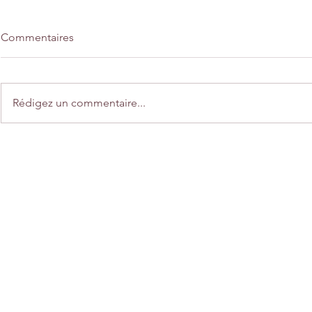
Commentaires
Rédigez un commentaire...
Home déco "Une balade en
Créations "
automne"
automne"
Nous contacte
635 Rue Mabire 50750 St Martin 
contact@lesjoliescreation
0688172688