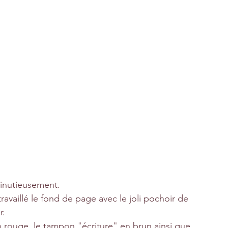
minutieusement.
travaillé le fond de page avec le joli pochoir de 
r.
 rouge, le tampon "écriture" en brun ainsi que 