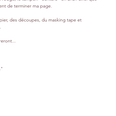
ent de terminer ma page.
pier, des découpes, du masking tape et 
.
eront...
s"