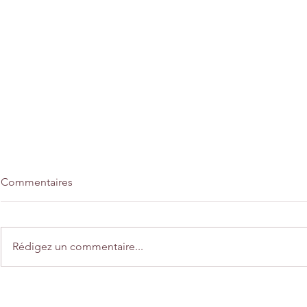
Commentaires
Rédigez un commentaire...
Home déco "Une balade en
Créations "
automne"
automne"