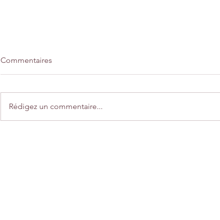
Commentaires
Rédigez un commentaire...
Home déco "Une balade en
Créations "
automne"
automne"
Nous contacte
635 Rue Mabire 50750 St Martin 
contact@lesjoliescreation