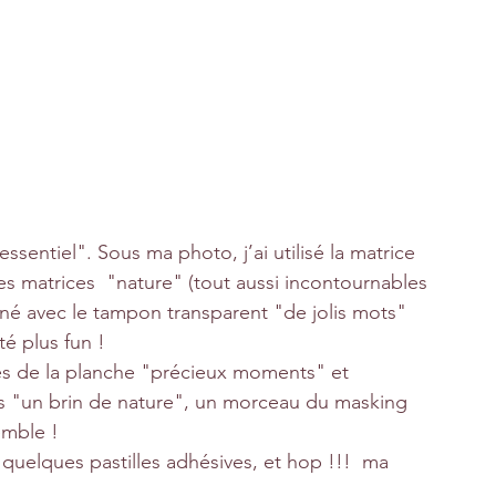
ssentiel". Sous ma photo, j’ai utilisé la matrice 
les matrices  "nature" (tout aussi incontournables 
onné avec le tampon transparent "de jolis mots" 
té plus fun !
s de la planche "précieux moments" et 
tes "un brin de nature", un morceau du masking 
emble ! 
 quelques pastilles adhésives, et hop !!!  ma 