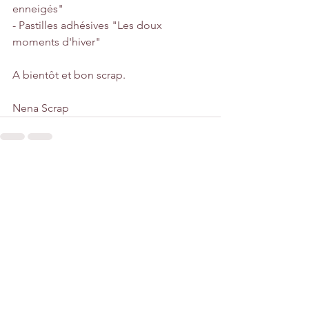
enneigés"
- Pastilles adhésives "Les doux 
moments d'hiver"
A bientôt et bon scrap.
Nena Scrap
Voir tout
Posts récents