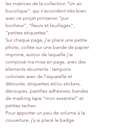
les matrices de la collection "Un air 
bucolique", qui s’accordent très bien 
avec ce projet printanier 
"pur 
bonheur"
, 
"fleurs et feuillages"
, 
"petites étiquettes"
.
Sur chaque page, j’ai placé une petite 
photo, collée sur une bande de papier 
imprimé, autour de laquelle j’ai 
composé ma mise en page, avec des 
éléments récurrents : tampons 
colorisés avec de l’aquarelle et 
détourés, 
étiquettes
 et/ou 
stickers
, 
découpes, 
pastilles adhésives
, bandes 
de 
masking tape "mon essentiel"
 et 
petites taches.
Pour apporter un peu de volume à la 
couverture, j’y ai placé le 
badge 
"capturer l’instant"
. J’ai choisi une 
série de photo de petits détails 