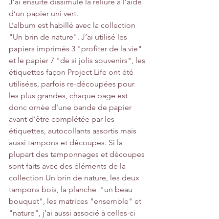
J’ai ensuite dissimulé la reliure à l’aide 
d’un papier uni vert.
L’album est habillé avec la collection 
"Un brin de nature". J’ai utilisé les 
papiers imprimés 3 
"profiter de la vie" 
et le papier 7 
"de si jolis souvenirs"
, les 
étiquettes façon Project Life ont été 
utilisées, parfois re-découpées pour 
les plus grandes, chaque page est 
donc ornée d’une bande de papier 
avant d’être complétée par les 
étiquettes
, 
autocollants
 assortis mais 
aussi tampons et découpes. Si la 
plupart des tamponnages et découpes 
sont faits avec des éléments de la 
collection Un brin de nature, 
les deux 
tampons bois
, 
la planche  "un beau 
bouquet"
, 
les matrices "ensemble"
 et 
"nature"
, j’ai aussi associé à celles-ci 