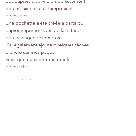
des papiers a servi d'embellissement 
pour s'associer aux tampons et 
découpes.
Une pochette a été créée à partir du 
papier imprimé "éveil de la nature" 
pour y ranger des photos.
J'ai également ajouté quelques tâches 
d'encre sur mes pages.
Voici quelques photos pour le 
découvrir :
Matériel utilisé : 
- Papier uni blanc
- Papier imprimé "éveil de la nature"
- Papier imprimé "campagne fleurie"
- Tampons transparents "jardin secret"
- Tampons transparents "notre histoire"
- Tampons transparents "je t'aime"