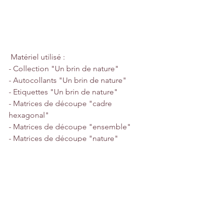
 Matériel utilisé : 
- Collection "Un brin de nature"
- Autocollants "Un brin de nature"
- Etiquettes "Un brin de nature"
- Matrices de découpe "cadre 
hexagonal"
- Matrices de découpe "ensemble"
- Matrices de découpe "nature" 
- Tampon bois "couronne de 
printemps"
- Tampon bois "délicat papillon"
- Pastilles adhésives "Un brin de nature"
- Badge "la nature est si belle"