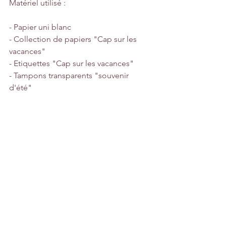
Matériel utilisé :
- Papier uni blanc
- Collection de papiers "Cap sur les 
vacances"
- Etiquettes "Cap sur les vacances"
- Tampons transparents "souvenir 
d'été"
- Tampons transparents "j'veux du 
soleil"
- Tampons transparents "hippocampe"
- Matrices de découpes "cadre"
- Matrices de découpes "mer"
- Matrices de découpe "détente"
- Pochoir "Cap sur les vacances"
- Badge "Enveloppe fleurie"
Je vous dit à bientôt.