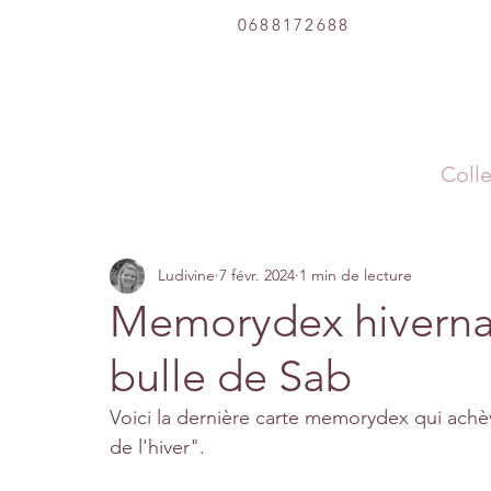
0688172688
Colle
Ludivine
7 févr. 2024
1 min de lecture
Memorydex hivernal 
bulle de Sab
Voici la dernière carte memorydex qui achèv
de l'hiver".