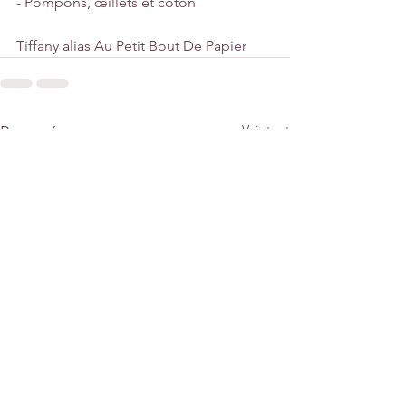
- Pompons, œillets et coton
Tiffany alias Au Petit Bout De Papier
Voir tout
Posts récents