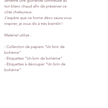
lanterne une guirlande lumineuse au 
ton blanc chaud afin de préserver ce 
côté chaleureux. 
J'espère que ce home déco saura vous 
inspirer, je vous dis à très bientôt ! 
Matériel utilisé :
- Collection de papiers "Un brin de 
bohème"
- Etiquettes "Un brin de bohème"
- Etiquettes à découper "Un brin de 
bohème"
- Matrices de découpe "cloche en 
verre"
- Badge "boîte à musique"
Bon scrap