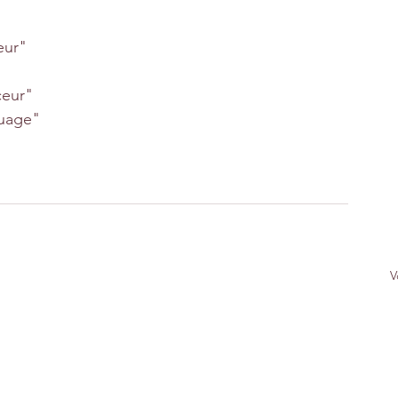
eur"
ceur"
nuage"
V