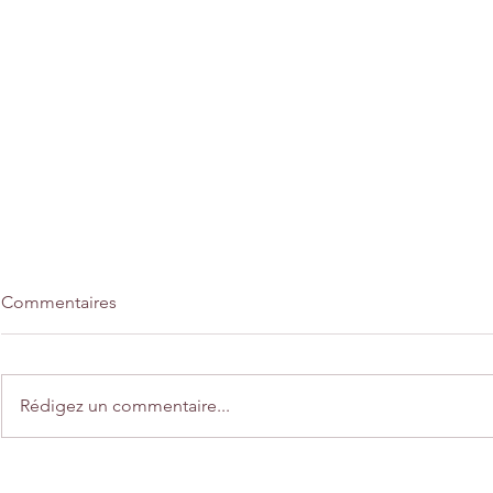
Commentaires
Rédigez un commentaire...
Home déco "Une balade en
Créations "